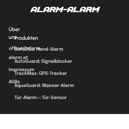
Über
uns
Produkten
office@alarm-
Safe2Go: Hand-Alarm
alarm.at
AutoGuard: Signalblocker
Impressum
TrackMax: GPS-Tracker
AGBs
AquaGuard: Wasser-Alarm
Tür-Alarm+: Tür-Sensor