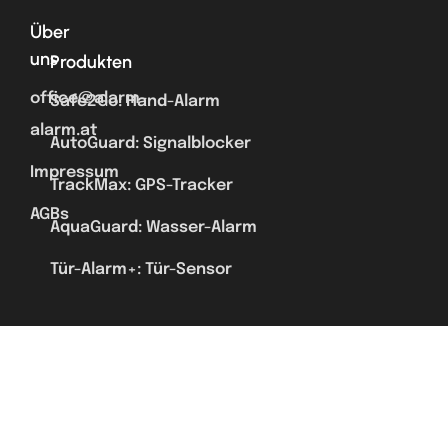
Über
uns
Produkten
office@alarm-
Safe2Go: Hand-Alarm
alarm.at
AutoGuard: Signalblocker
Impressum
TrackMax: GPS-Tracker
AGBs
AquaGuard: Wasser-Alarm
Tür-Alarm+: Tür-Sensor