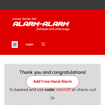
Login
Thank you and congratulations!
Add Free Hand Alarm
To basked and use
code:
alarm24
at check-out
Or