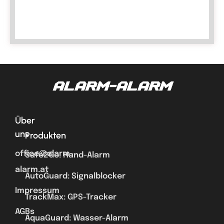
Über
uns
Produkten
office@alarm-
Safe2Go: Hand-Alarm
alarm.at
AutoGuard: Signalblocker
Impressum
TrackMax: GPS-Tracker
AGBs
AquaGuard: Wasser-Alarm