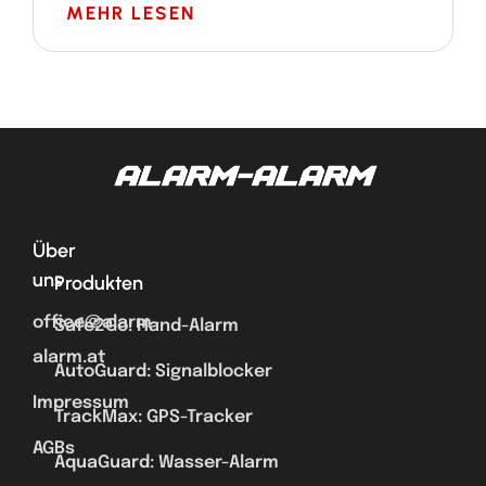
MEHR LESEN
Über
uns
Produkten
office@alarm-
Safe2Go: Hand-Alarm
alarm.at
AutoGuard: Signalblocker
Impressum
TrackMax: GPS-Tracker
AGBs
AquaGuard: Wasser-Alarm