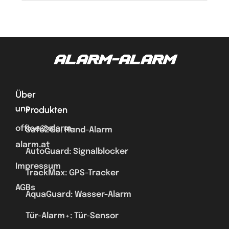
Über
uns
Produkten
office@alarm-
Safe2Go: Hand-Alarm
alarm.at
AutoGuard: Signalblocker
Impressum
TrackMax: GPS-Tracker
AGBs
AquaGuard: Wasser-Alarm
Tür-Alarm+: Tür-Sensor